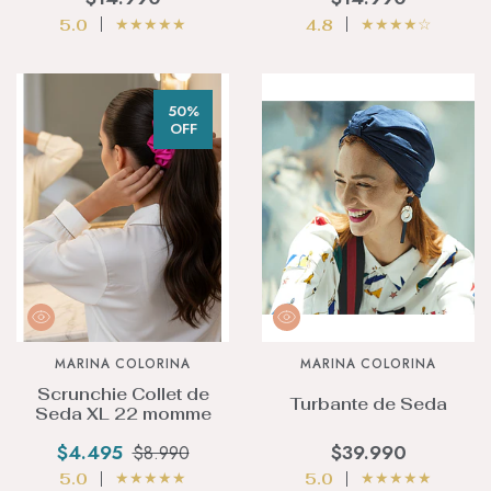
★
★
★
★
★
★
★
★
★
☆
5.0
4.8
50%
OFF
MARINA COLORINA
MARINA COLORINA
Scrunchie Collet de
Turbante de Seda
Seda XL 22 momme
$4.495
$39.990
$8.990
★
★
★
★
★
★
★
★
★
★
5.0
5.0