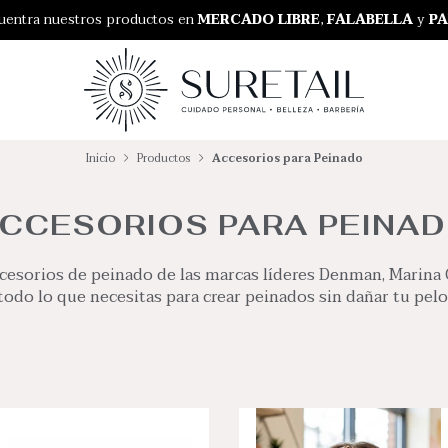
RO GRATIS EN NUESTRA TIENDA
uentra nuestros productos en
MERCADO LIBRE
,
FALABELLA
y
PA
Inicio
Productos
Accesorios para Peinado
CCESORIOS PARA PEINA
cesorios de peinado de las marcas líderes Denman, Marina 
todo lo que necesitas para crear peinados sin dañar tu pelo