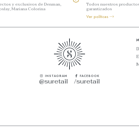
rectos y exclusivos de Denman,
Todos nuestros productos
oslay, Mariana Colorina
garantizados
Ver políticas
o
E
M
INSTAGRAM
FACEBOOK
@suretail
/suretail