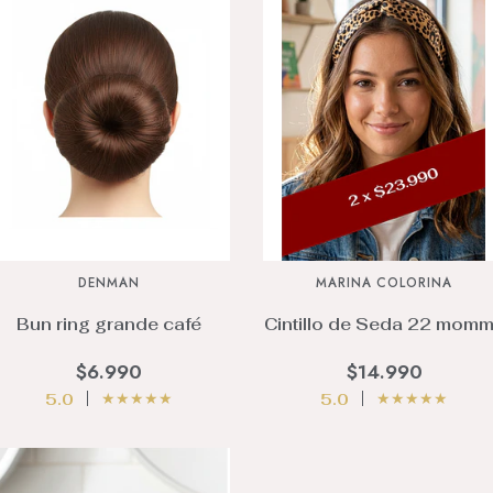
DENMAN
MARINA COLORINA
Bun ring grande café
Cintillo de Seda 22 mom
$6.990
$14.990
★
★
★
★
★
★
★
★
★
★
5.0
5.0