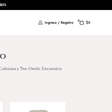
RIS
0
Ingreso / Registro
$0
DO
Colorina y Tee-Owels. Encuentra
.