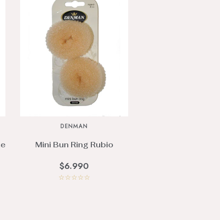
DENMAN
me
Mini Bun Ring Rubio
$6.990
☆
☆
☆
☆
☆