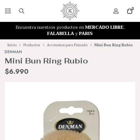
0
RETIRO GRATIS EN NUESTRA TIENDA
Encuentra nuestros productos en
MERCADO LIBRE
,
FALABELLA
y
PARIS
Inicio
Productos
Accesorios para Peinado
Mini Bun Ring Rubio
DENMAN
Mini Bun Ring Rubio
$6.990