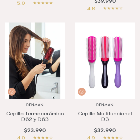
$39.990
★
★
★
★
★
5.0
★
★
★
★
☆
4.8
DENMAN
DENMAN
Cepillo Termocerámico
Cepillo Multifuncional
D62 y D63
D3
$23.990
$32.990
★
★
★
★
☆
★
★
★
★
☆
4.0
4.9