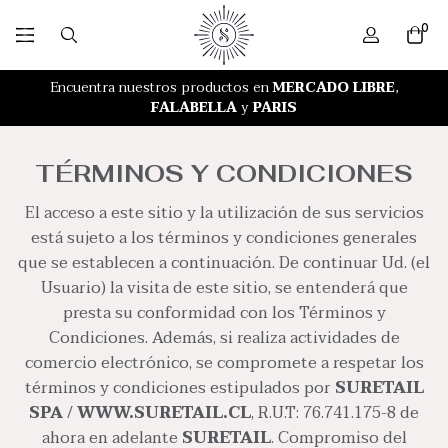
0
RETIRO GRATIS EN NUESTRA TIENDA
Encuentra nuestros productos en
MERCADO LIBRE
,
FALABELLA
y
PARIS
TÉRMINOS Y CONDICIONES
El acceso a este sitio y la utilización de sus servicios
está sujeto a los términos y condiciones generales
que se establecen a continuación. De continuar Ud. (el
Usuario) la visita de este sitio, se entenderá que
presta su conformidad con los Términos y
Condiciones. Además, si realiza actividades de
comercio electrónico, se compromete a respetar los
términos y condiciones estipulados por
SURETAIL
SPA /
WWW.SURETAIL.CL
, R.U.T: 76.741.175-8 de
ahora en adelante
SURETAIL
. Compromiso del