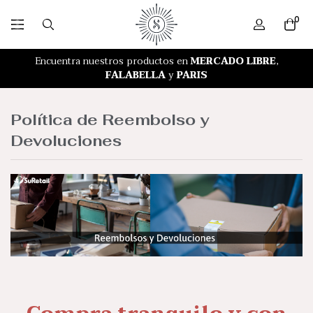
0
RETIRO GRATIS EN NUESTRA TIENDA
Encuentra nuestros productos en
MERCADO LIBRE
,
FALABELLA
y
PARIS
Política de Reembolso y
Devoluciones