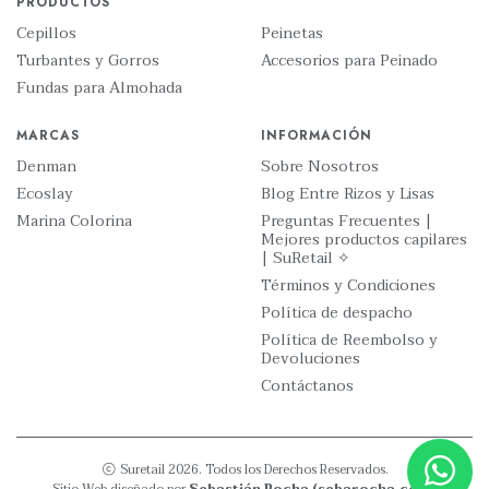
PRODUCTOS
Cepillos
Peinetas
Turbantes y Gorros
Accesorios para Peinado
Fundas para Almohada
MARCAS
INFORMACIÓN
Denman
Sobre Nosotros
Ecoslay
Blog Entre Rizos y Lisas
Marina Colorina
Preguntas Frecuentes |
Mejores productos capilares
| SuRetail ✧
Términos y Condiciones
Política de despacho
Política de Reembolso y
Devoluciones
Contáctanos
Suretail 2026. Todos los Derechos Reservados.
Sitio Web diseñado por
Sebastián Rocha (sebarocha.com)