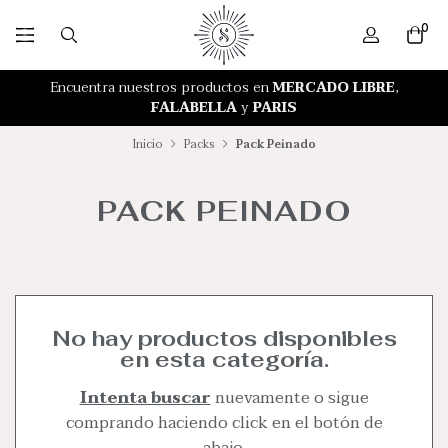
0
RETIRO GRATIS EN NUESTRA TIENDA
Encuentra nuestros productos en
MERCADO LIBRE
,
FALABELLA
y
PARIS
Inicio
Packs
Pack Peinado
PACK PEINADO
No hay productos disponibles
en esta categoría.
Intenta buscar
nuevamente o sigue
comprando haciendo click en el botón de