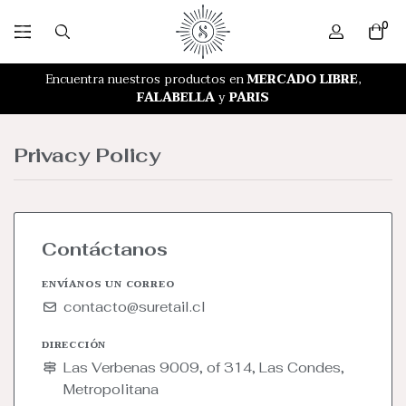
0
RETIRO GRATIS EN NUESTRA TIENDA
Encuentra nuestros productos en
MERCADO LIBRE
,
FALABELLA
y
PARIS
Privacy Policy
Contáctanos
ENVÍANOS UN CORREO
contacto@suretail.cl
DIRECCIÓN
Las Verbenas 9009, of 314, Las Condes,
Metropolitana