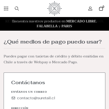
0
RETIRO GRATIS EN NUESTRA TIENDA
Encuentra nuestros productos en
MERCADO LIBRE
Las Verbenas 9009,
,
FALABELLA
of 314, Las Condes
y
PARIS
¿Qué medios de pago puedo usar?
Puedes pagar con tarjetas de crédito y débito emitidas en
Chile a través de Webpay o Mercado Pago.
Contáctanos
ENVÍANOS UN CORREO
contacto@suretail.cl
DIRECCIÓN