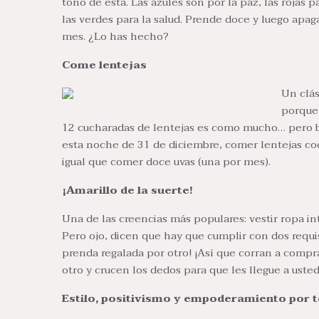
tono de esta. Las azules son por la paz, las rojas pa
las verdes para la salud. Prende doce y luego apag
mes. ¿Lo has hecho?
Come lentejas
Un clás
porque
12 cucharadas de lentejas es como mucho… pero b
esta noche de 31 de diciembre, comer lentejas coc
igual que comer doce uvas (una por mes).
¡Amarillo de la suerte!
Una de las creencias más populares: vestir ropa int
Pero ojo, dicen que hay que cumplir con dos requis
prenda regalada por otro! ¡Así que corran a compr
otro y crucen los dedos para que les llegue a uste
Estilo, positivismo y empoderamiento por t