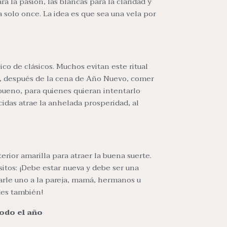
ra la pasión, las blancas para la claridad y
a solo once. La idea es que sea una vela por
ico de clásicos. Muchos evitan este ritual
, después de la cena de Año Nuevo, comer
ueno, para quienes quieran intentarlo
idas atrae la anhelada prosperidad, al
erior amarilla para atraer la buena suerte.
itos: ¡Debe estar nueva y debe ser una
arle uno a la pareja, mamá, hermanos u
des también!
odo el año