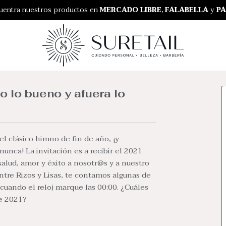
RO GRATIS EN NUESTRA TIENDA
uentra nuestros productos en
MERCADO LIBRE
,
FALABELLA
y
PA
o lo bueno y afuera lo
 clásico himno de fin de año, ¡y
nca! La invitación es a recibir el 2021
salud, amor y éxito a nosotr@s y a nuestro
Entre Rizos y Lisas, te contamos algunas de
 cuando el reloj marque las 00:00. ¿Cuáles
te 2021?