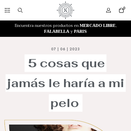
0
RETIRO GRATIS EN NUESTRA TIENDA
Encuentra nuestros productos en
MERCADO LIBRE
,
FALABELLA
y
PARIS
07 | 06 | 2023
5
cosas
que
jamás
le
haría
a
mi
pelo