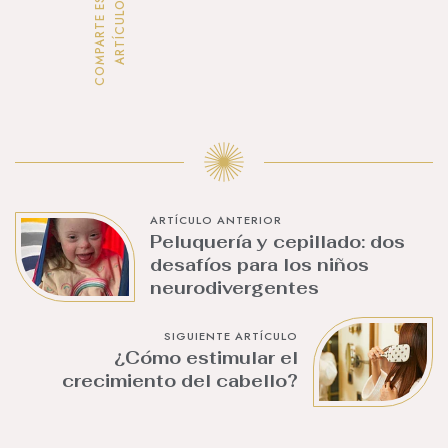
C
O
M
P
A
R
T
E
E
S
T
E
A
R
T
Í
C
U
L
O
ARTÍCULO ANTERIOR
Peluquería y cepillado: dos
desafíos para los niños
neurodivergentes
SIGUIENTE ARTÍCULO
¿Cómo estimular el
crecimiento del cabello?