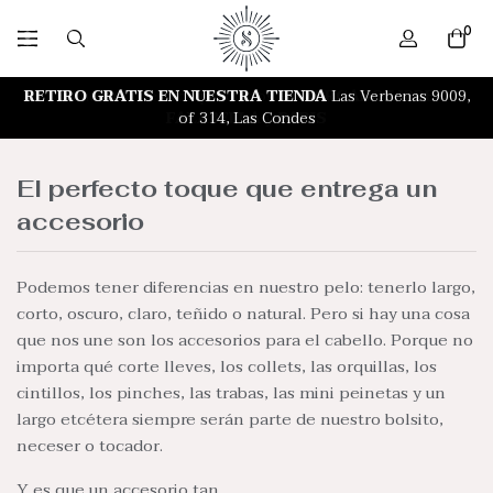
0
RETIRO GRATIS EN NUESTRA TIENDA
Encuentra nuestros productos en
MERCADO LIBRE
Las Verbenas 9009,
,
FALABELLA
of 314, Las Condes
y
PARIS
El perfecto toque que entrega un
accesorio
Podemos tener diferencias en nuestro pelo: tenerlo largo,
corto, oscuro, claro, teñido o natural. Pero si hay una cosa
que nos une son los accesorios para el cabello. Porque no
importa qué corte lleves, los collets, las orquillas, los
cintillos, los pinches, las trabas, las mini peinetas y un
largo etcétera siempre serán parte de nuestro bolsito,
neceser o tocador.
Y es que un accesorio tan