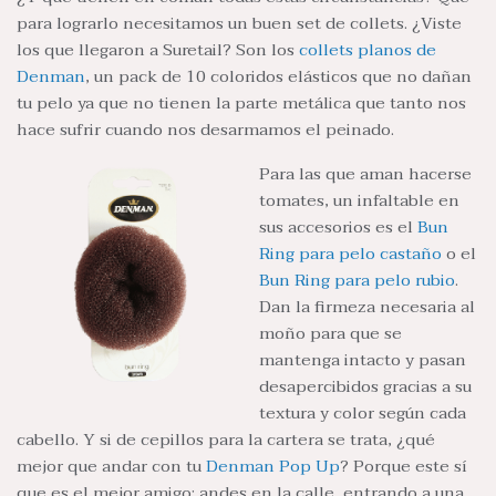
para lograrlo necesitamos un buen set de collets. ¿Viste
los que llegaron a Suretail? Son los
collets planos de
Denman
, un pack de 10 coloridos elásticos que no dañan
tu pelo ya que no tienen la parte metálica que tanto nos
hace sufrir cuando nos desarmamos el peinado.
Para las que aman hacerse
tomates, un infaltable en
sus accesorios es el
Bun
Ring para pelo castaño
o el
Bun Ring para pelo rubio
.
Dan la firmeza necesaria al
moño para que se
mantenga intacto y pasan
desapercibidos gracias a su
textura y color según cada
cabello. Y si de cepillos para la cartera se trata, ¿qué
mejor que andar con tu
Denman Pop Up
? Porque este sí
que es el mejor amigo: andes en la calle, entrando a una