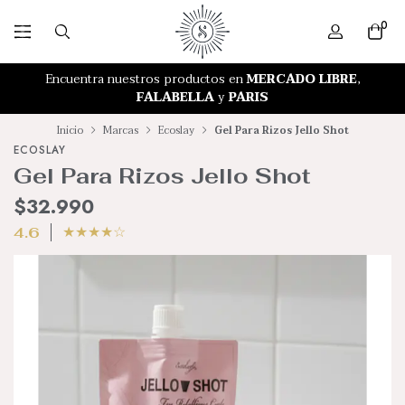
0
RETIRO GRATIS EN NUESTRA TIENDA
Encuentra nuestros productos en
MERCADO LIBRE
,
FALABELLA
y
PARIS
Inicio
Marcas
Ecoslay
Gel Para Rizos Jello Shot
ECOSLAY
Gel Para Rizos Jello Shot
$32.990
★
★
★
★
☆
4.6