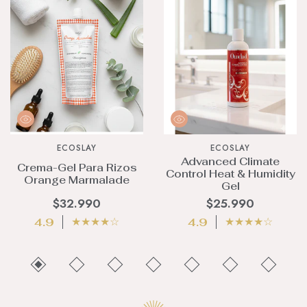
ECOSLAY
ECOSLAY
Advanced Climate
Crema-Gel Para Rizos
Control Heat & Humidity
Orange Marmalade
Gel
$32.990
$25.990
★
★
★
★
☆
★
★
★
★
☆
4.9
4.9