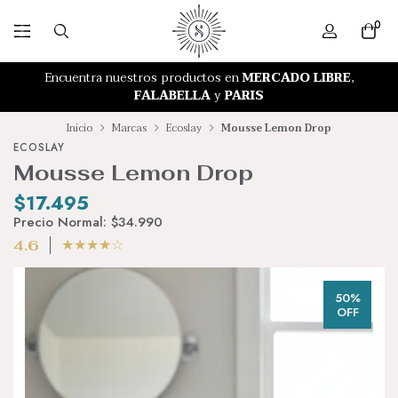
0
RETIRO GRATIS EN NUESTRA TIENDA
Encuentra nuestros productos en
MERCADO LIBRE
,
FALABELLA
y
PARIS
Inicio
Marcas
Ecoslay
Mousse Lemon Drop
ECOSLAY
Mousse Lemon Drop
$17.495
Precio Normal:
$34.990
★
★
★
★
☆
4.6
50%
OFF