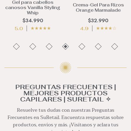
Gel para cabellos
Crema-Gel Para Rizos
canosos Vanilla Styling
Orange Marmalade
Whip
$34.990
$32.990
★
★
★
★
★
★
★
★
★
☆
5.0
4.9
PREGUNTAS FRECUENTES |
MEJORES PRODUCTOS
CAPILARES | SURETAIL ✧
Resuelve tus dudas con nuestras Preguntas
Frecuentes en SuRetail. Encuentra respuestas sobre
productos, envíos y más. ¡Visítanos y aclara tus