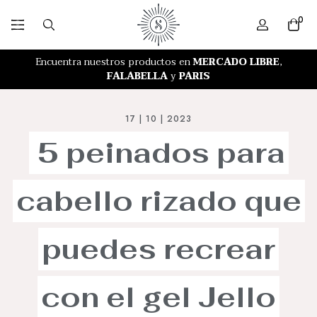
0
RETIRO GRATIS EN NUESTRA TIENDA
Encuentra nuestros productos en
MERCADO LIBRE
,
FALABELLA
y
PARIS
17 | 10 | 2023
5
peinados
para
cabello
rizado
que
puedes
recrear
con
el
gel
Jello