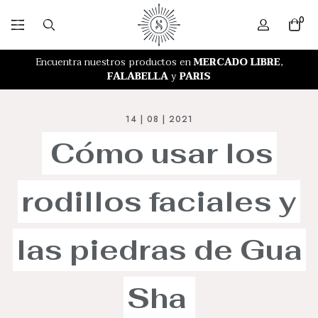
0
RETIRO GRATIS EN NUESTRA TIENDA
Encuentra nuestros productos en
MERCADO LIBRE
,
FALABELLA
y
PARIS
14 | 08 | 2021
Cómo
usar
los
rodillos
faciales
y
las
piedras
de
Gua
Sha